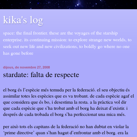
kika's log
space: the final frontier. these are the voyages of the starship
enterprise. its continuing mission: to explore strange new worlds, to
seek out new life and new civilizations, to boldly go where no one
has gone before
dijous, de novembre 27, 2008
stardate: falta de respecte
el borg és l’espècie més temuda per la federació. el seu objectiu és
assimilar totes les espècies que es va trobant. de cada espècie agaf el
que considera que és bo, i desestima la resta. a la pràctica vol dir
que cada espècie que s’ha trobat amb el borg ha deixat d’existir. i
després de cada trobada el borg s’ha perfeccionat una mica més.
per això tots els capitans de la federació no han dubtat en violar la
‘prime directive’ quan s’han hagut d’enfrontar amb el borg. era la