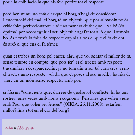
por a la anihilació la que els feia perdre tot el respecte.
però ben mirat, no està clar que el borg s’hagi de considerar
l’encarnació del mal. el borg té un objectiu que per sí mateix no és
criticable: perfeccionar-se. i té una manera de fer que li va bé (és
òptima) per aconseguir el seu objectiu: agafar tot allò que li sembla
bo. és només la falta de respecte cap als altres el que el fa dolent. i
és això el que ens el fa témer.
quan et trobes un borg pel carrer, algú que vol agafar el millor de tu,
sense tenir-te en compte, què pots fer? si el tractes amb respecte
t’assimilarà i desapareixeràs, ja no tornaràs a ser tal com eres. si no
el tractes amb respecte, vol dir que et poses al seu nivell, i hauràs de
viure en un món sense respecte. amb por.
si fóssim “conscients que, darrere de qualsevol conflicte, hi ha uns
rostres, unes vides amb noms i cognoms. Persones que volen viure
amb Pau, que volen ser felices” (OIKÍA, 26.11.2008), estaríem
millor? fins i tot en el cas del borg?
kika
a
7:00 p. m.