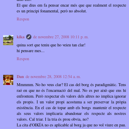
El que dius em fa pensar encar més que que realment el respecte
es un principi fonamental, però no absolut.
Respon
kika
de novembre 27, 2008 10:11 p. m.
quina sort que teniu que ho veieu tan clar!
hi pensare mes...
Respon
Dan
de novembre 28, 2008 12:54 a. m.
Mmmmm. No ho veus clar? El cas del borg és paradigmàtic. Tens
raó en que no és l'encarnació del mal. No es per això que ens hi
enfrontem. Però respectar els valors dels altres no implica ignorar
els propis. I un valor propi acostuma a ser preservar la pròpia
existència. En el cas de topar amb els borgs mantenir el respecte
als seus valors implicaria abandonar els respecte als nostres
valors. Cal triar. I la tria és prou obvia, no?
La cita d'OIKÍA no es aplicable al borg ja que no vol viure en pau.