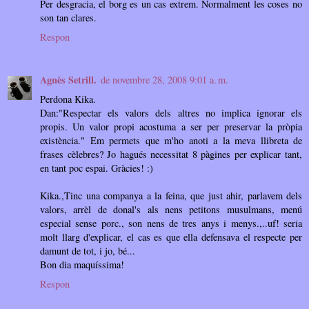
Per desgracia, el borg es un cas extrem. Normalment les coses no
son tan clares.
Respon
Agnès Setrill.
de novembre 28, 2008 9:01 a. m.
Perdona Kika.
Dan:"Respectar els valors dels altres no implica ignorar els
propis. Un valor propi acostuma a ser per preservar la pròpia
existència." Em permets que m'ho anoti a la meva llibreta de
frases cèlebres? Jo hagués necessitat 8 pàgines per explicar tant,
en tant poc espai. Gràcies! :)
Kika.,Tinc una companya a la feina, que just ahir, parlavem dels
valors, arrèl de donal's als nens petitons musulmans, menú
especial sense porc., son nens de tres anys i menys.,..uf! seria
molt llarg d'explicar, el cas es que ella defensava el respecte per
damunt de tot, i jo, bé...
Bon dia maquíssima!
Respon