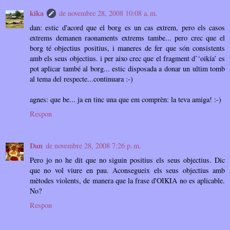
kika
de novembre 28, 2008 10:08 a. m.
dan: estic d'acord que el borg es un cas extrem, pero els casos
extrems demanen raonaments extrems tambe... pero crec que el
borg té objectius positius, i maneres de fer que són consistents
amb els seus objectius. i per aixo crec que el fragment d’‘oikía’ es
pot aplicar també al borg... estic disposada a donar un ultim tomb
al tema del respecte...continuara :-)
agnes: que be... ja en tinc una que em comprèn: la teva amiga! :-)
Respon
Dan
de novembre 28, 2008 7:26 p. m.
Pero jo no he dit que no siguin positius els seus objectius. Dic
que no vol viure en pau. Aconsegueix els seus objectius amb
mètodes violents, de manera que la frase d'OIKIA no es aplicable.
No?
Respon