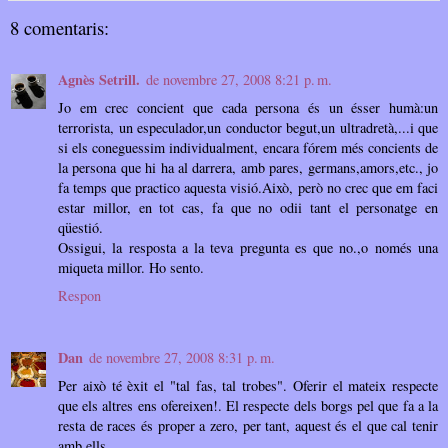
8 comentaris:
Agnès Setrill.
de novembre 27, 2008 8:21 p. m.
Jo em crec concient que cada persona és un ésser humà:un
terrorista, un especulador,un conductor begut,un ultradretà,...i que
si els coneguessim individualment, encara fórem més concients de
la persona que hi ha al darrera, amb pares, germans,amors,etc., jo
fa temps que practico aquesta visió.Això, però no crec que em faci
estar millor, en tot cas, fa que no odii tant el personatge en
qüestió.
Ossigui, la resposta a la teva pregunta es que no.,o només una
miqueta millor. Ho sento.
Respon
Dan
de novembre 27, 2008 8:31 p. m.
Per això té èxit el "tal fas, tal trobes". Oferir el mateix respecte
que els altres ens ofereixen!. El respecte dels borgs pel que fa a la
resta de races és proper a zero, per tant, aquest és el que cal tenir
amb ells.